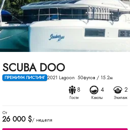
SCUBA DOO
2021
Lagoon
50футов
/
15.2м
ПРЕМИУМ ЛИСТИНГ
8
4
2
Гости
Каюты
Экипаж
От
26 000 $
/ неделя