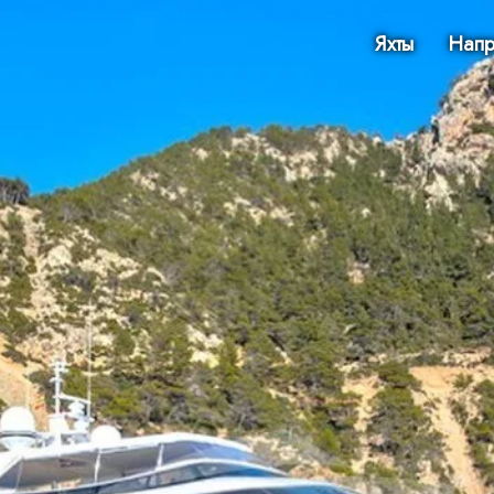
Яхты
Напр