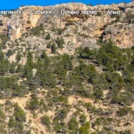
авления
События
Почему чартер
Агент