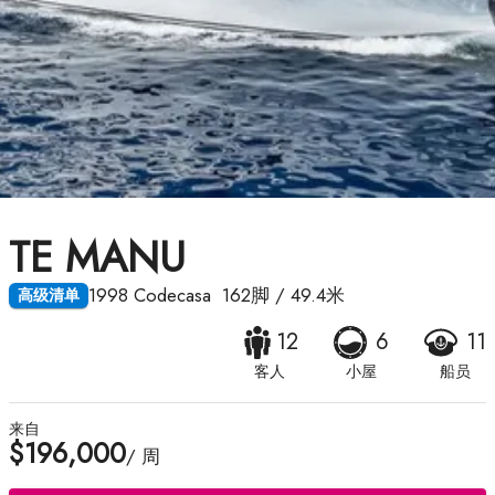
TE MANU
1998
Codecasa
162脚
/
49.4米
高级清单
12
6
11
客人
小屋
船员
来自
$196,000
/ 周