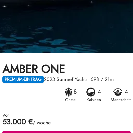
AMBER ONE
2023
Sunreef Yachts
69ft
/
21m
PREMIUM-EINTRAG
8
4
4
Gaste
Kabinen
Mannschaft
Von
53.000 €
/ woche