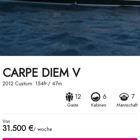
CARPE DIEM V
2012
Custom
154ft
/
47m
12
6
7
Gaste
Kabinen
Mannschaft
Von
31.500 €
/ woche