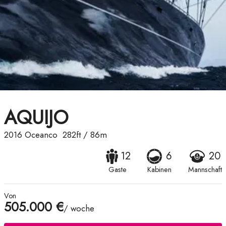
AQUIJO
2016
Oceanco
282ft
/
86m
12
6
20
Gaste
Kabinen
Mannschaft
Von
505.000 €
/ woche