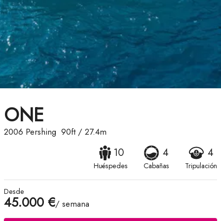
ONE
2006
Pershing
90ft
/
27.4m
10
4
4
Huéspedes
Cabañas
Tripulación
Desde
45.000 €
/ semana