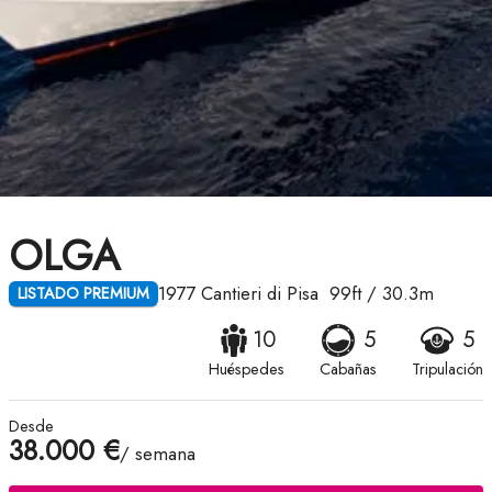
OLGA
1977
Cantieri di Pisa
99ft
/
30.3m
LISTADO PREMIUM
10
5
5
Huéspedes
Cabañas
Tripulación
Desde
38.000 €
/ semana