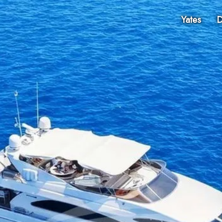
Yates
D