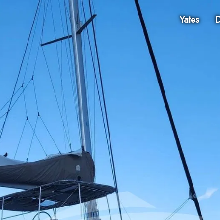
Yates
D