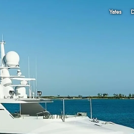
Yates
D