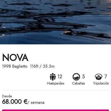
NOVA
1998
Baglietto
116ft
/
35.3m
12
5
7
Huéspedes
Cabañas
Tripulación
Desde
68.000 €
/ semana