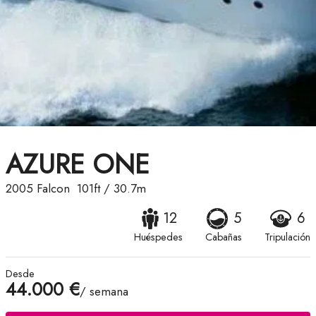
AZURE ONE
2005
Falcon
101ft
/
30.7m
12
5
6
Huéspedes
Cabañas
Tripulación
Desde
44.000 €
/ semana