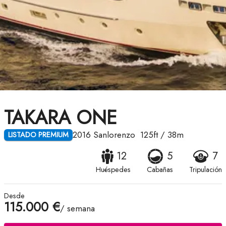
TAKARA ONE
2016
Sanlorenzo
125ft
/
38m
LISTADO PREMIUM
12
5
7
Huéspedes
Cabañas
Tripulación
Desde
115.000 €
/ semana