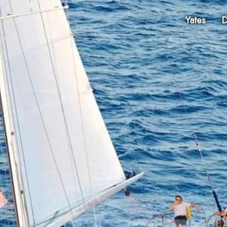
Yates
D