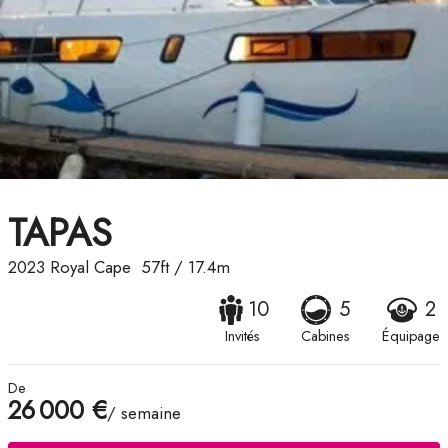
TAPAS
2023
Royal Cape
57ft
/
17.4m
10
5
2
Invités
Cabines
Équipage
De
26 000 €
/ semaine