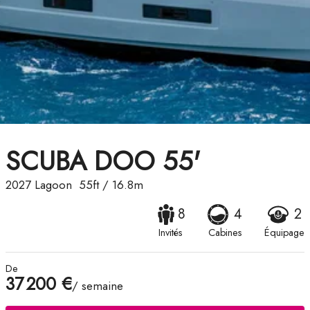
SCUBA DOO 55'
2027
Lagoon
55ft
/
16.8m
8
4
2
Invités
Cabines
Équipage
De
37 200 €
/ semaine