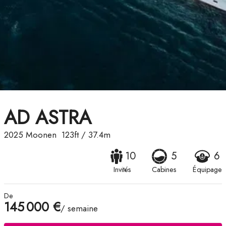
AD ASTRA
2025
Moonen
123ft
/
37.4m
10
5
6
Invités
Cabines
Équipage
De
145 000 €
/ semaine