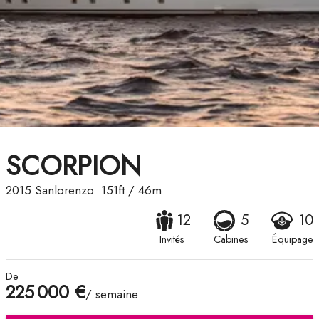
SCORPION
2015
Sanlorenzo
151ft
/
46m
12
5
10
Invités
Cabines
Équipage
De
225 000 €
/ semaine