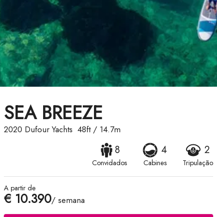
SEA BREEZE
2020
Dufour Yachts
48ft
/
14.7m
8
4
2
Convidados
Cabines
Tripulação
A partir de
€ 10.390
/ semana