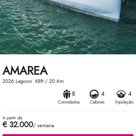
AMAREA
2026
Lagoon
68ft
/
20.6m
8
4
4
Convidados
Cabines
Tripulação
A partir de
€ 32.000
/ semana