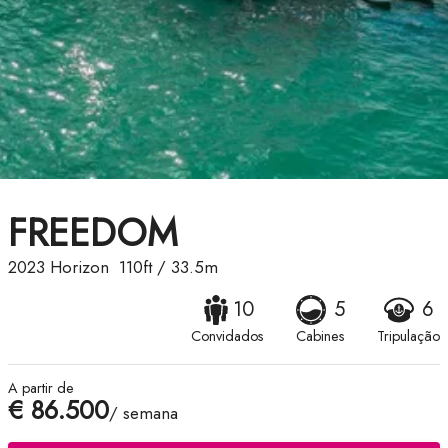
FREEDOM
2023
Horizon
110ft
/
33.5m
10
5
6
Convidados
Cabines
Tripulação
A partir de
€ 86.500
/ semana