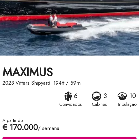
MAXIMUS
2023
Vitters Shipyard
194ft
/
59m
6
3
10
Convidados
Cabines
Tripulação
A partir de
€ 170.000
/ semana