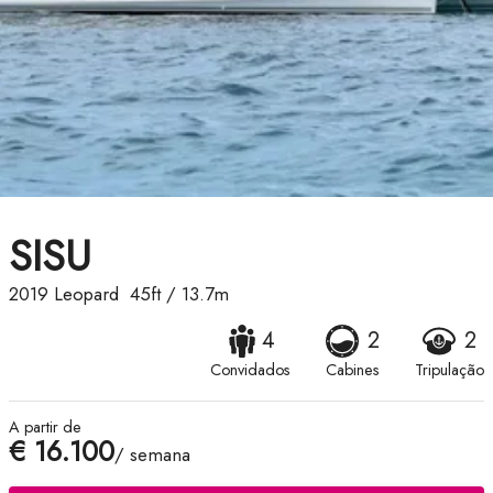
SISU
2019
Leopard
45ft
/
13.7m
4
2
2
Convidados
Cabines
Tripulação
A partir de
€ 16.100
/ semana