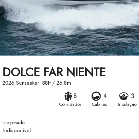
DOLCE FAR NIENTE
2026
Sunseeker
88ft
/
26.8m
8
4
3
Convidados
Cabines
Tripulação
Iate privado
Indisponível