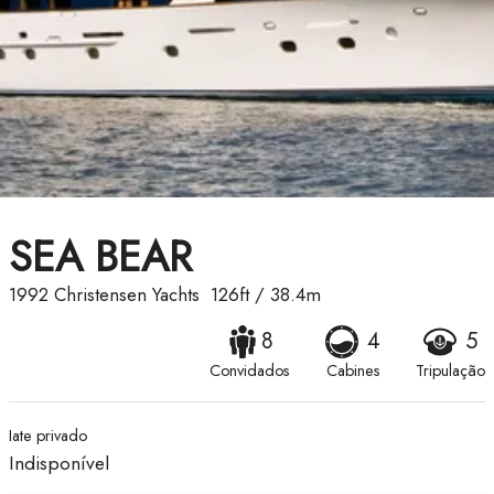
SEA BEAR
1992
Christensen Yachts
126ft
/
38.4m
8
4
5
Convidados
Cabines
Tripulação
Iate privado
Indisponível