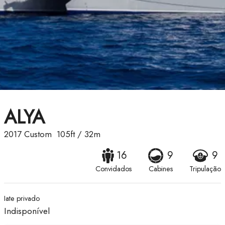
ALYA
2017
Custom
105ft
/
32m
16
9
9
Convidados
Cabines
Tripulação
Iate privado
Indisponível