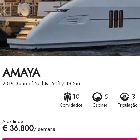
AMAYA
2019
Sunreef Yachts
60ft
/
18.3m
10
5
3
Convidados
Cabines
Tripulação
A partir de
€ 36.800
/ semana