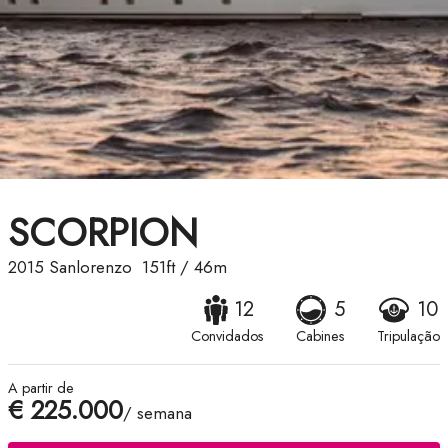
SCORPION
2015
Sanlorenzo
151ft
/
46m
12
5
10
Convidados
Cabines
Tripulação
A partir de
€ 225.000
/ semana