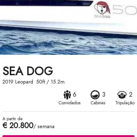
SEA DOG
2019
Leopard
50ft
/
15.2m
6
3
2
Convidados
Cabines
Tripulação
A partir de
€ 20.800
/ semana