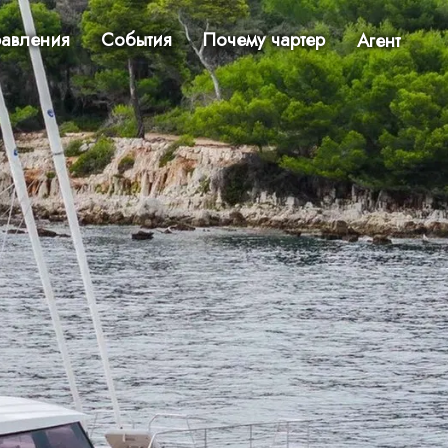
авления
События
Почему чартер
Агент