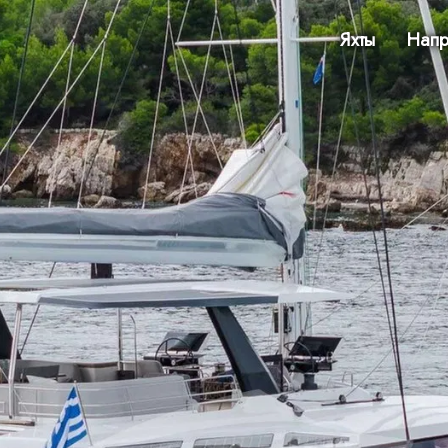
Яхты
Напр