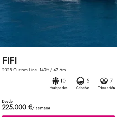
FIFI
2025
Custom Line
140ft
/
42.6m
10
5
7
Huéspedes
Cabañas
Tripulación
Desde
225.000 €
/ semana