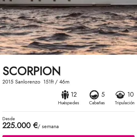
SCORPION
2015
Sanlorenzo
151ft
/
46m
12
5
10
Huéspedes
Cabañas
Tripulación
Desde
225.000 €
/ semana