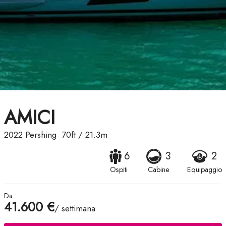
AMICI
2022
Pershing
70ft
/
21.3m
6
3
2
Ospiti
Cabine
Equipaggio
Da
41.600 €
/ settimana