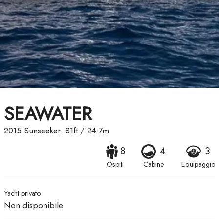
SEAWATER
2015
Sunseeker
81ft
/
24.7m
8
4
3
Ospiti
Cabine
Equipaggio
Yacht privato
Non disponibile