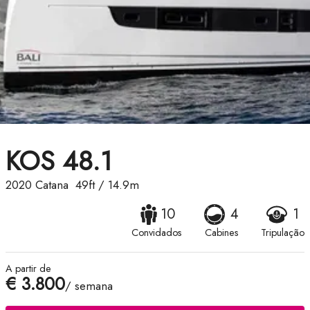
KOS 48.1
2020
Catana
49ft
/
14.9m
10
4
1
Convidados
Cabines
Tripulação
A partir de
€ 3.800
/ semana