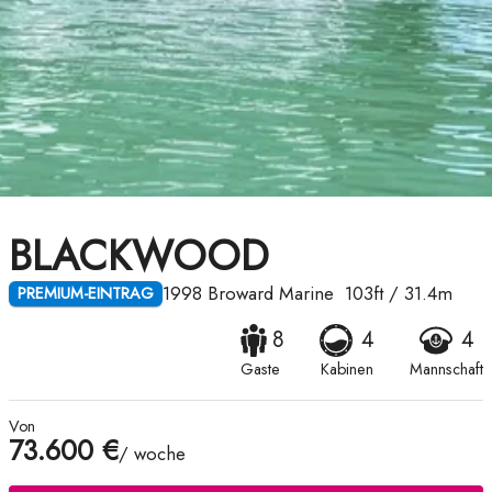
BLACKWOOD
1998
Broward Marine
103ft
/
31.4m
PREMIUM-EINTRAG
8
4
4
Gaste
Kabinen
Mannschaft
Von
73.600 €
/ woche