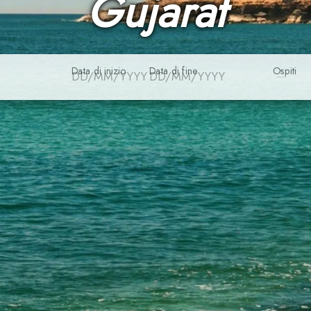
Gujarat
Data di inizio
Data di fine
Ospiti