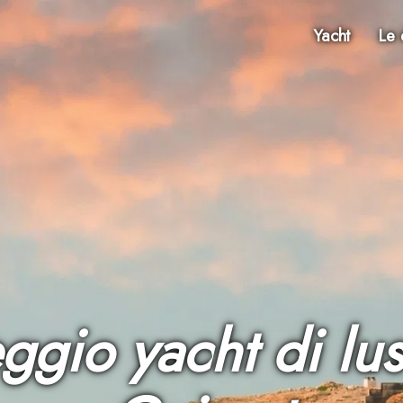
Yacht
Le 
ggio yacht di lus