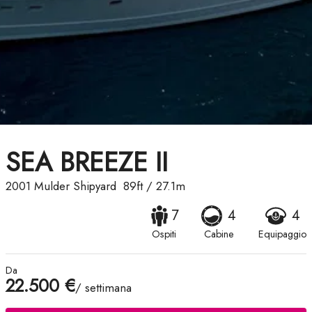
SEA BREEZE II
2001
Mulder Shipyard
89ft
/
27.1m
7
4
4
Ospiti
Cabine
Equipaggio
Da
22.500 €
/ settimana