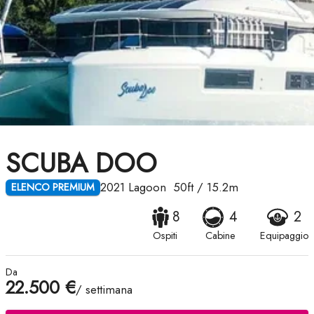
SCUBA DOO
2021
Lagoon
50ft
/
15.2m
ELENCO PREMIUM
8
4
2
Ospiti
Cabine
Equipaggio
Da
22.500 €
/ settimana