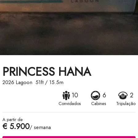
PRINCESS HANA
2026
Lagoon
51ft
/
15.5m
10
6
2
Convidados
Cabines
Tripulação
A partir de
€ 5.900
/ semana