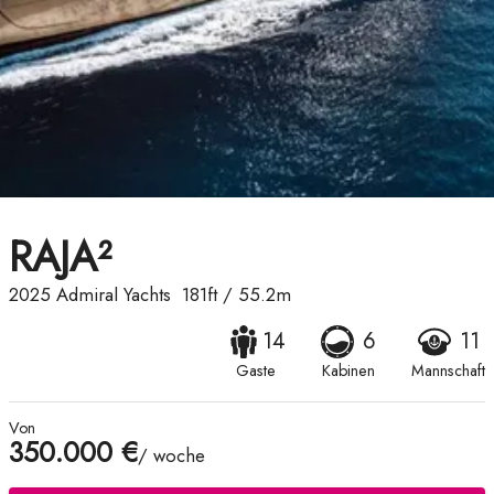
RAJA²
2025
Admiral Yachts
181ft
/
55.2m
14
6
11
Gaste
Kabinen
Mannschaft
Von
350.000 €
/ woche