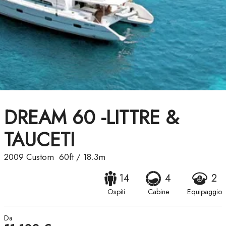
DREAM 60 -LITTRE &
TAUCETI
2009
Custom
60ft
/
18.3m
14
4
2
Ospiti
Cabine
Equipaggio
Da