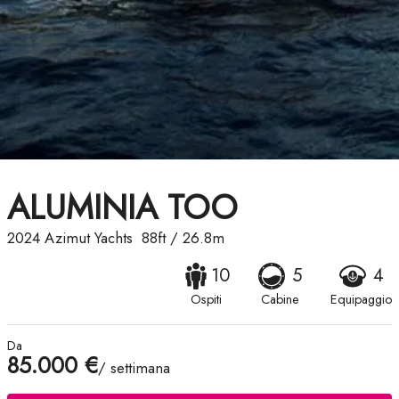
ALUMINIA TOO
2024
Azimut Yachts
88ft
/
26.8m
10
5
4
Ospiti
Cabine
Equipaggio
Da
85.000 €
/ settimana