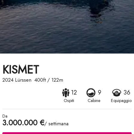
KISMET
2024
Lürssen
400ft
/
122m
12
9
36
Ospiti
Cabine
Equipaggio
Da
3.000.000 €
/ settimana