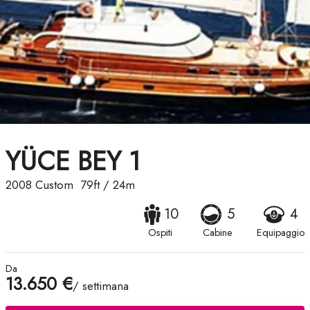
YÜCE BEY 1
2008
Custom
79ft
/
24m
10
5
4
Ospiti
Cabine
Equipaggio
Da
13.650 €
/ settimana