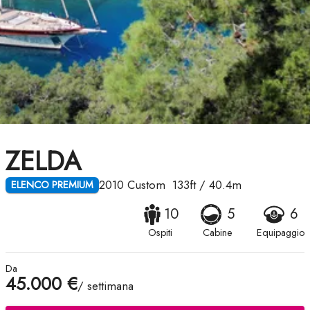
ZELDA
2010
Custom
133ft
/
40.4m
ELENCO PREMIUM
10
5
6
Ospiti
Cabine
Equipaggio
Da
45.000 €
/ settimana