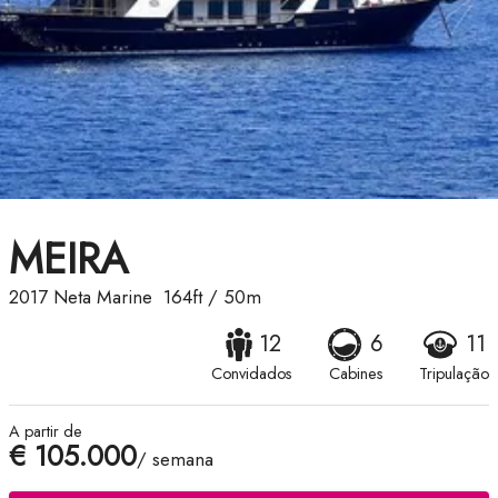
MEIRA
2017
Neta Marine
164ft
/
50m
12
6
11
Convidados
Cabines
Tripulação
A partir de
€ 105.000
/ semana