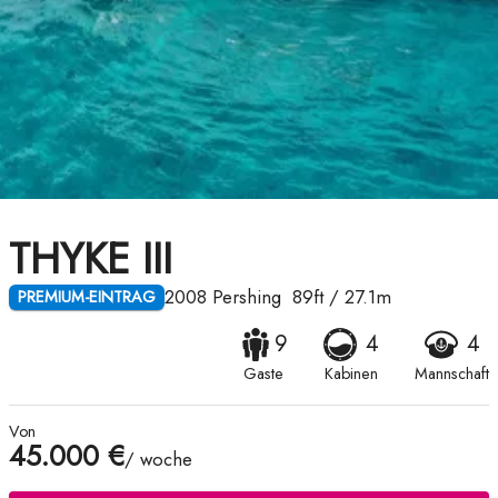
THYKE III
2008
Pershing
89ft
/
27.1m
PREMIUM-EINTRAG
9
4
4
Gaste
Kabinen
Mannschaft
Von
45.000 €
/ woche