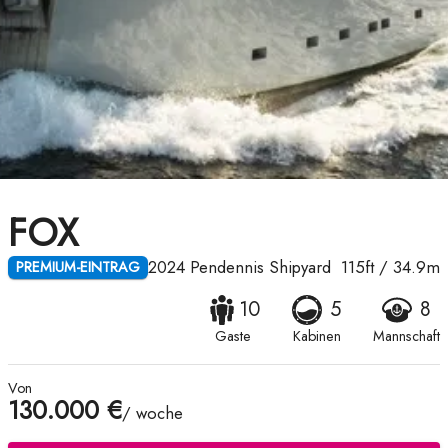
FOX
2024
Pendennis Shipyard
115ft
/
34.9m
PREMIUM-EINTRAG
10
5
8
Gaste
Kabinen
Mannschaft
Von
130.000 €
/ woche